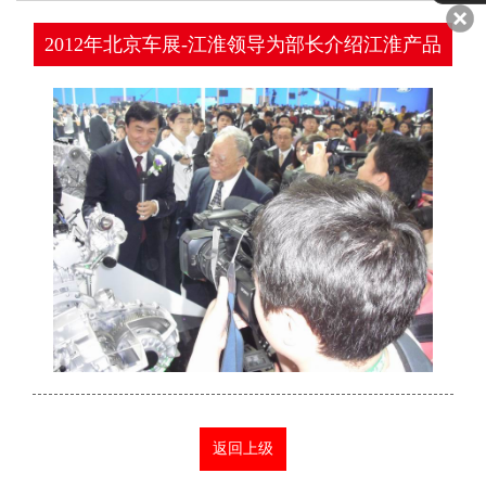
视频展示
2012年北京车展-江淮领导为部长介绍江淮产品
返回上级