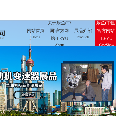
关于乐鱼(中
乐鱼(中国
网站首页
国)官方网
展品介绍
官方网站
Home
Products
站-LEYU
LEYU
About
CaseShow