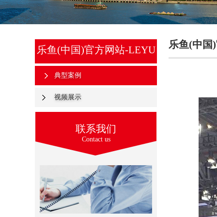
乐鱼(中国)
乐鱼(中国)官方网站-LEYU
典型案例
/Case center
视频展示
联系我们
Contact us