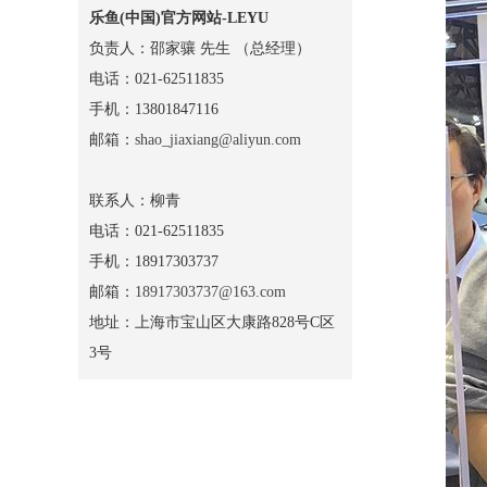
乐鱼(中国)官方网站-LEYU
负责人：邵家骧 先生 （总经理）
电话：021-62511835
手机：13801847116
邮箱：
shao_jiaxiang@aliyun.com
联系人：柳青
电话：021-62511835
手机：18917303737
邮箱：
18917303737@163.com
地址：上海市宝山区大康路828号C区
3号